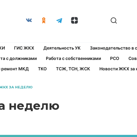
ЖИ
ГИС ЖКХ
Деятельность УК
Законодательство в
та с должниками
Работа с собственниками
РСО
Сов
й ремонт МКД
ТКО
ТСЖ, ТСН, ЖСК
Новости ЖКХ за 
ЖКХ ЗА НЕДЕЛЮ
а неделю