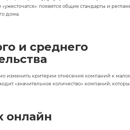
ре «ужесточатся»: появятся общие стандарты и регл
о дома.
го и среднего
ельства
имо изменить критерии отнесения компаний к мало
одит «значительное количество» компаний, которые
х онлайн