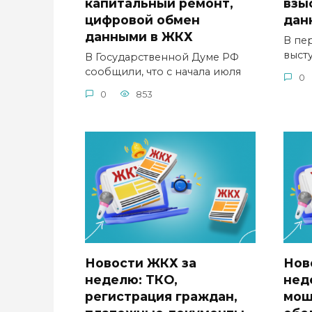
капитальный ремонт,
взы
цифровой обмен
дан
данными в ЖКХ
В пе
выст
В Государственной Думе РФ
сообщили, что с начала июля
0
0
853
Новости ЖКХ за
Нов
неделю: ТКО,
нед
регистрация граждан,
мош