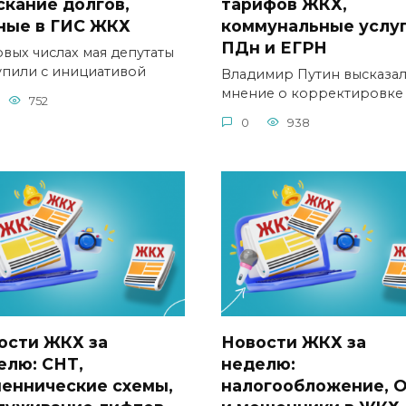
скание долгов,
тарифов ЖКХ,
ные в ГИС ЖКХ
коммунальные услуг
ПДн и ЕГРН
рвых числах мая депутаты
упили с инициативой
Владимир Путин высказал
мнение о корректировке
752
0
938
ости ЖКХ за
Новости ЖКХ за
елю: СНТ,
неделю:
еннические схемы,
налогообложение, 