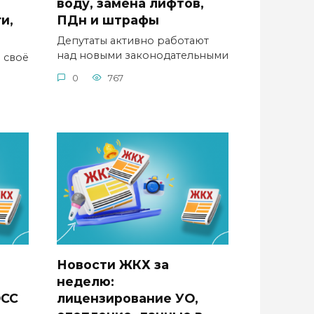
воду, замена лифтов,
и,
ПДн и штрафы
Депутаты активно работают
над новыми законодательными
 своё
0
767
Новости ЖКХ за
неделю:
ОСС
лицензирование УО,