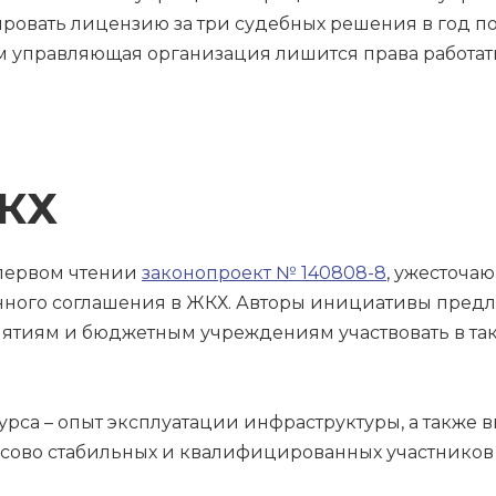
ировать лицензию за три судебных решения в год 
ом управляющая организация лишится права работать
ЖКХ
 первом чтении
законопроект № 140808-8
, ужесточа
ного соглашения в ЖКХ. Авторы инициативы предл
иям и бюджетным учреждениям участвовать в таких
рса – опыт эксплуатации инфраструктуры, а также в
нсово стабильных и квалифицированных участников