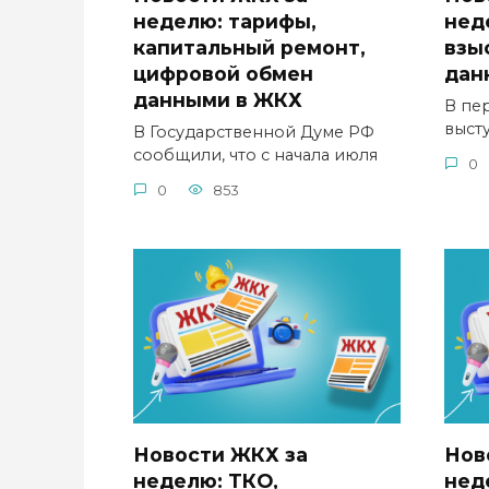
неделю: тарифы,
нед
капитальный ремонт,
взы
цифровой обмен
дан
данными в ЖКХ
В пе
выст
В Государственной Думе РФ
сообщили, что с начала июля
0
0
853
Новости ЖКХ за
Нов
неделю: ТКО,
нед