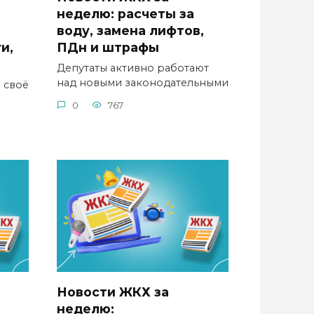
неделю: расчеты за
воду, замена лифтов,
и,
ПДн и штрафы
Депутаты активно работают
над новыми законодательными
 своё
0
767
Новости ЖКХ за
неделю: