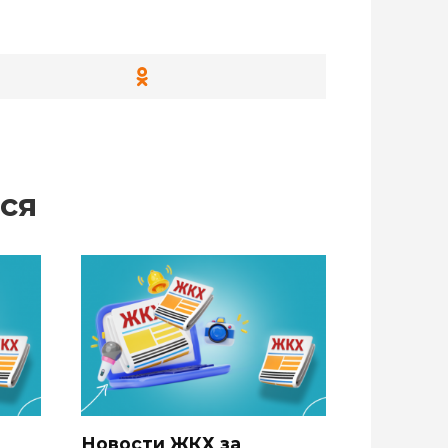
ся
Новости ЖКХ за