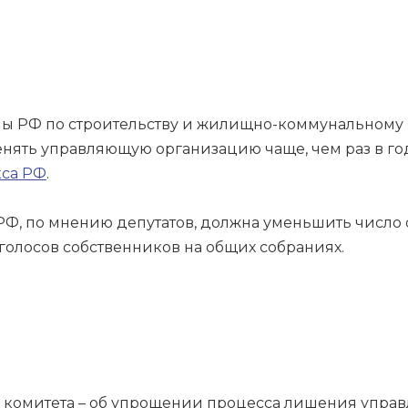
мы РФ по строительству и жилищно-коммунальному
енять управляющую организацию чаще, чем раз в г
кса РФ
.
, по мнению депутатов, должна уменьшить число с
олосов собственников на общих собраниях.
 комитета – об упрощении процесса лишения упра