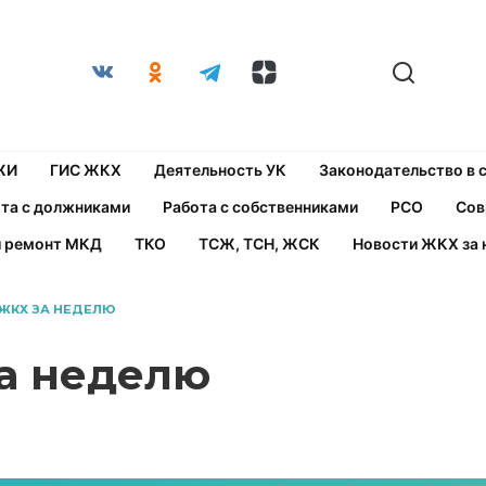
ЖИ
ГИС ЖКХ
Деятельность УК
Законодательство в
та с должниками
Работа с собственниками
РСО
Сов
й ремонт МКД
ТКО
ТСЖ, ТСН, ЖСК
Новости ЖКХ за 
ЖКХ ЗА НЕДЕЛЮ
а неделю