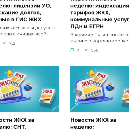
елю: лицензии УО,
неделю: индексация
скание долгов,
тарифов ЖКХ,
ные в ГИС ЖКХ
коммунальные услуг
ПДн и ЕГРН
рвых числах мая депутаты
упили с инициативой
Владимир Путин высказал
мнение о корректировке
752
0
938
ости ЖКХ за
Новости ЖКХ за
елю: СНТ,
неделю: