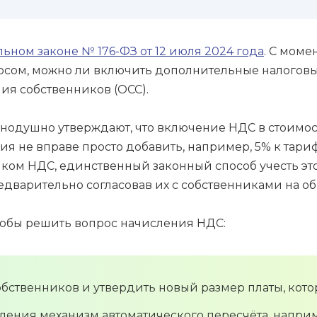
ьном законе № 176-ФЗ от 12 июля 2024 года
. С мом
осом, можно ли включить дополнительные налоговы
ия собственников (ОСС).
нодушно утверждают, что включение НДС в стоимост
 не вправе просто добавить, например, 5% к тарифа
ком НДС, единственный законный способ учесть это
едварительно согласовав их с собственниками на о
тобы решить вопрос начисления НДС:
обственников и утвердить новый размер платы, кот
вления механизм автоматического пересчёта, напри