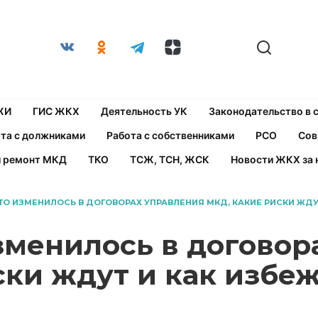
ЖИ
ГИС ЖКХ
Деятельность УК
Законодательство в
та с должниками
Работа с собственниками
РСО
Сов
й ремонт МКД
ТКО
ТСЖ, ТСН, ЖСК
Новости ЖКХ за 
ЧТО ИЗМЕНИЛОСЬ В ДОГОВОРАХ УПРАВЛЕНИЯ МКД, КАКИЕ РИСКИ ЖДУ
изменилось в догово
ски ждут и как избе