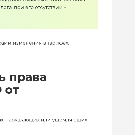
ога; при его отсутствии –
ками изменения в тарифах.
ь права
 от
ктах, нарушающих или ущемляющих