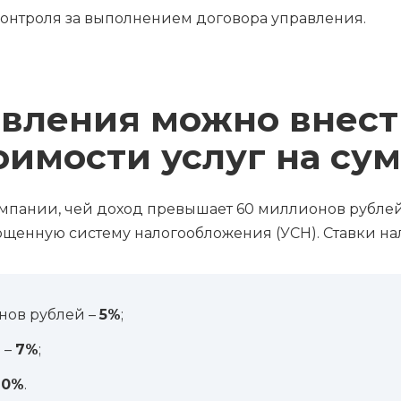
контроля за выполнением договора управления.
авления можно внест
имости услуг на су
мпании, чей доход превышает 60 миллионов рублей,
ощенную систему налогообложения (УСН). Ставки н
ов рублей –
5%
;
 –
7%
;
20%
.