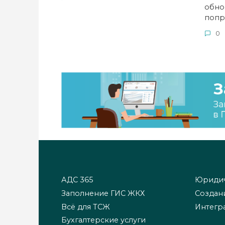
обно
попр
0
АДС 365
Юридич
Заполнение ГИС ЖКХ
Создан
Всё для ТСЖ
Интегр
Бухгалтерские услуги