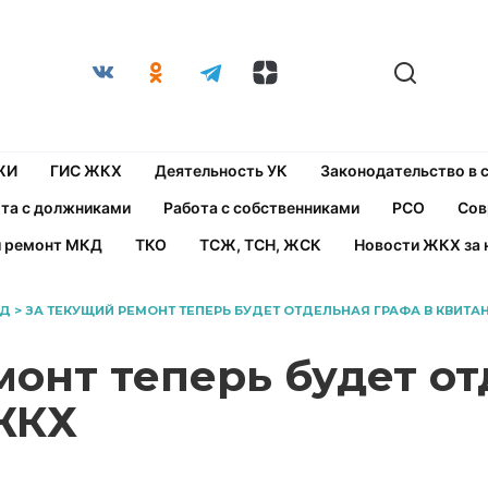
ЖИ
ГИС ЖКХ
Деятельность УК
Законодательство в
та с должниками
Работа с собственниками
РСО
Сов
й ремонт МКД
ТКО
ТСЖ, ТСН, ЖСК
Новости ЖКХ за 
КД
>
ЗА ТЕКУЩИЙ РЕМОНТ ТЕПЕРЬ БУДЕТ ОТДЕЛЬНАЯ ГРАФА В КВИТА
монт теперь будет о
ЖКХ