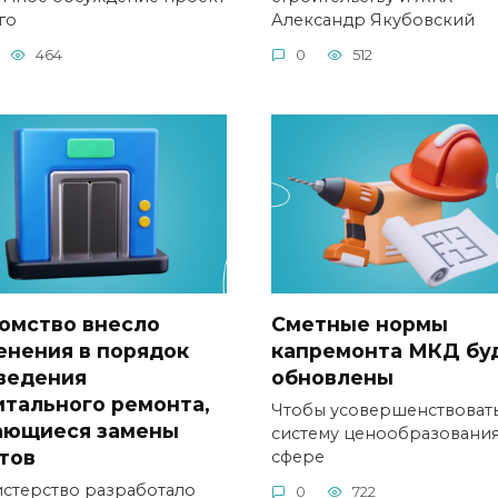
го
Александр Якубовский
464
0
512
омство внесло
Сметные нормы
енения в порядок
капремонта МКД бу
ведения
обновлены
итального ремонта,
Чтобы усовершенствоват
ающиеся замены
систему ценообразования
тов
сфере
стерство разработало
0
722