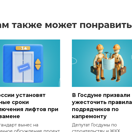
ам также может понравить
оссии установят
В Госдуме призвали
ные сроки
ужесточить правила
лючения лифтов при
подрядчиков по
 замене
капремонту
тандарт вынес на
Депутат Госдумы по
ичное обсуждение проект
строительству и ЖКХ