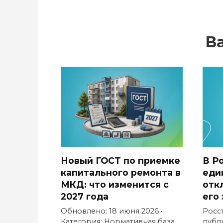
В
Новый ГОСТ по приемке
В Р
капитального ремонта в
еди
МКД: что изменится с
отк
2027 года
его
Обновлено: 18 июня 2026 •
Росс
Категория: Нормативная база
публ