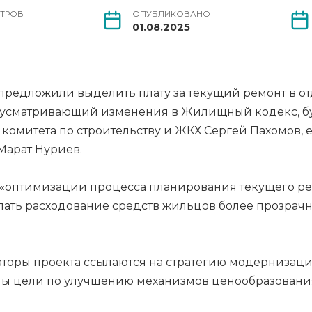
ТРОВ
ОПУБЛИКОВАНО
01.08.2025
предложили выделить плату за текущий ремонт в от
дусматривающий изменения в Жилищный кодекс, бу
комитета по строительству и ЖКХ Сергей Пахомов, е
 Марат Нуриев.
я «оптимизации процесса планирования текущего ре
лать расходование средств жильцов более прозрач
аторы проекта ссылаются на стратегию модернизац
чены цели по улучшению механизмов ценообразован