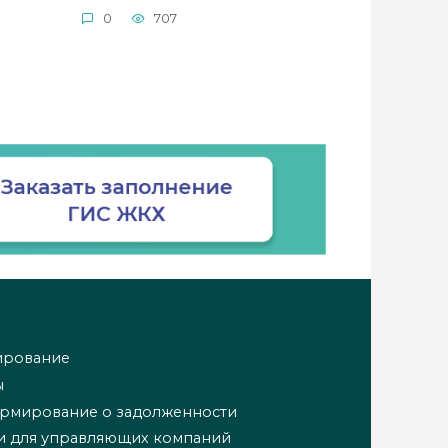
0
707
ирование
ы
ормирование о задолженности
и для управляющих компаний