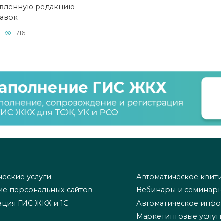
вленную редакцию
авок
716
еские услуги
Автоматическое квит
ие персональных сайтов
Вебинары и семинар
ация ГИС ЖКХ и 1С
Автоматическое инф
Маркетинговые услуг