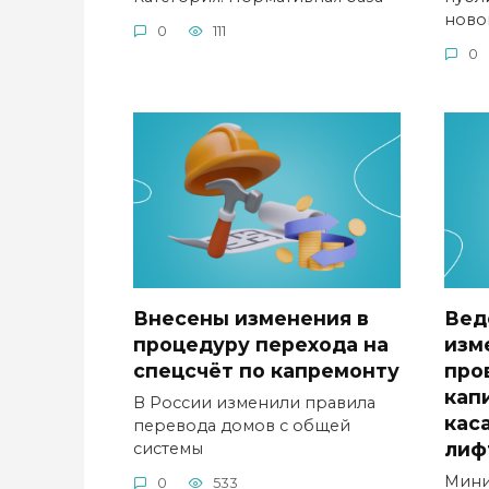
ново
0
111
0
Внесены изменения в
Вед
процедуру перехода на
изм
спецсчёт по капремонту
про
кап
В России изменили правила
кас
перевода домов с общей
лиф
системы
Мини
0
533