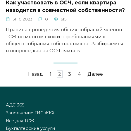
Как участвовать в ОСЧ, если квартира
находится в совместной собственности?
31.10.2023
0
615
Правила проведения общих собраний членов
ТСЖ во многом схожи с требованиями к
общего собрания собственников. Разбираемся
в вопросе, как на ОСЧ считать
Пагинация
Назад
1
2
3
4
Далее
записей
АДС 365
Заполнение ГИС ЖКХ
Всё для ТСЖ
Бухгалтерские услуги