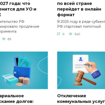
027 года: что
по всей стране
енится для УО и
перейдет в онлайн
Ж
формат
ительство РФ
В 2025 году в ряде субъек
иировало продление
РФ стартовал пилотный
еримента
0
340
65
ариальное
Отключение
скание долгов:
коммунальных услуг