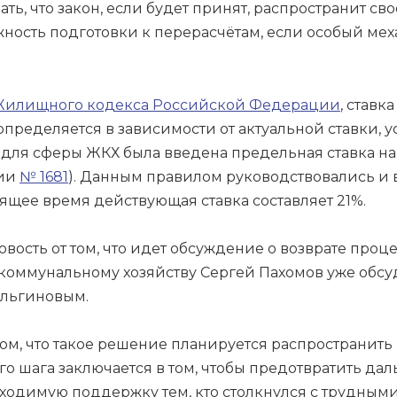
ь, что закон, если будет принят, распространит с
ажность подготовки к перерасчётам, если особый м
55 Жилищного кодекса Российской Федерации
, ставк
ределяется в зависимости от актуальной ставки, 
 для сферы ЖКХ была введена предельная ставка на
сии
№ 1681
). Данным правилом руководствовались и в
оящее время действующая ставка составляет 21%.
ость от том, что идет обсуждение о возврате проце
оммунальному хозяйству Сергей Пахомов уже обсуд
ульгиновым.
ом, что такое решение планируется распространить
того шага заключается в том, чтобы предотвратить
бходимую поддержку тем, кто столкнулся с трудным