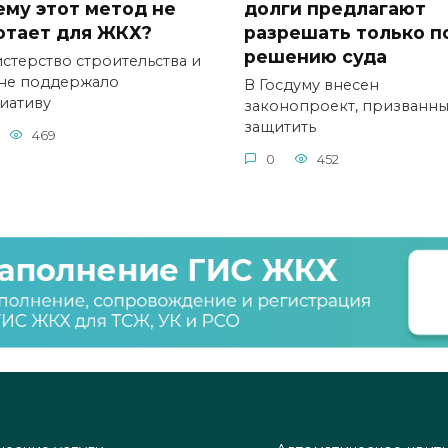
ему этот метод не
долги предлагают
отает для ЖКХ?
разрешать только п
решению суда
стерство строительства и
не поддержало
В Госдуму внесен
иативу
законопроект, призванн
защитить
469
0
452