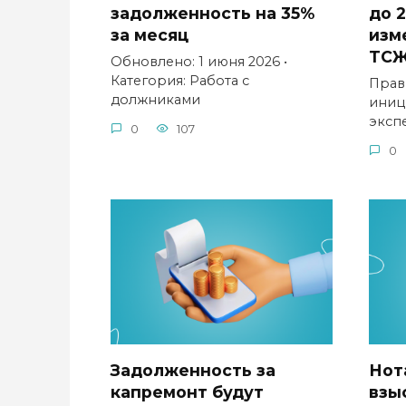
задолженность на 35%
до 2
за месяц
изм
ТС
Обновлено: 1 июня 2026 •
Категория: Работа с
Прав
должниками
иниц
эксп
0
107
0
Задолженность за
Нот
капремонт будут
взы