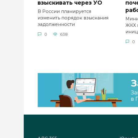
взыскивать через УО
поч
раб
В России планируется
изменить порядок взыскания
Мини
задолженности
ЖКХ 
иниц
0
638
0