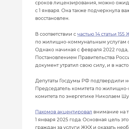
сроков лицензирования, можно ожидат
с 1 января. Она также подчеркнула в
восстановлен.
В соответствии с
частью 14 статьи 1
по жилищно-коммунальным услугам оп
Однако начиная с февраля 2022 года,
Постановлением Правительства Рос
документ утратил свою силу, и в наст
Депутаты Госдумы РФ подтвердили нов
Председатель комитета по жилищно-к
комитета по энергетике Николаем Ш
Пахомов акцентировал
внимание на т
1 января 2025 года. Основная цель э
граждан за услуги ЖКХ и оказать нео