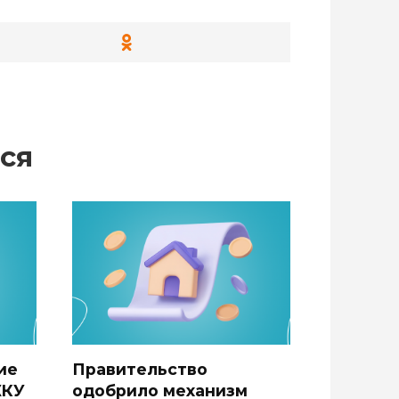
ся
ие
Правительство
ЖКУ
одобрило механизм