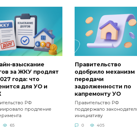
айн-взыскание
Правительство
гов за ЖКУ продлят
одобрило механизм
027 года: что
передачи
енится для УО и
задолженности по
Ж
капремонту УО
ительство РФ
Правительство РФ
иировало продление
поддержало законодател
еримента
инициативу
65
0
405