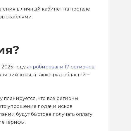
мления в личный кабинет на портале
взыскателями.
ия?
 2025 году
апробировали 17 регионов
.
ский края, а также ряд областей −
у планируется, что все регионы
что упрощение подачи исков
мпании будут быстрее получать оплату
ие тарифы.