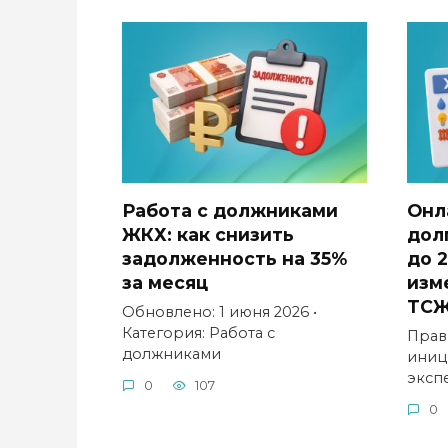
Работа с должниками
Онл
ЖКХ: как снизить
дол
задолженность на 35%
до 2
за месяц
изм
ТС
Обновлено: 1 июня 2026 •
Категория: Работа с
Прав
должниками
иниц
эксп
0
107
0