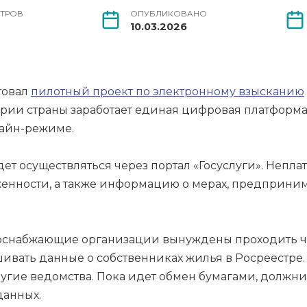
ТРОВ
ОПУБЛИКОВАНО
10.03.2026
товал
пилотный проект по электронному взысканию
итории страны заработает единая цифровая платфор
лайн-режиме.
ет осуществляться через портал «Госуслуги». Непл
женности, а также информацию о мерах, предприн
рсоснабжающие организации вынуждены проходить 
ивать данные о собственниках жилья в Росреестре.
угие ведомства. Пока идет обмен бумагами, должни
данных.