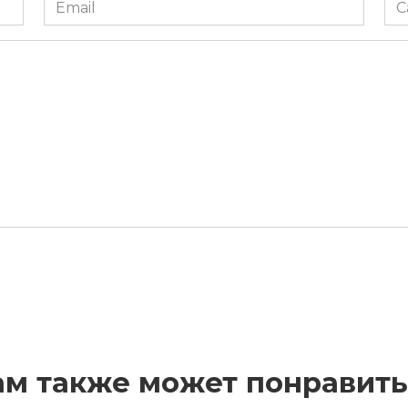
Email
Са
*
ам также может понравить