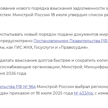
рование нового порядка взыскания задолженности з
тем. Минстрой России 18 июля утвердил список р
т испытывать новый порядок подачи документов ми
о предусмотрено
Постановлением Правительства РФ о
ы, как ГИС ЖКХ, Госуслуги и «Правосудие».
сделать взыскание долгов быстрее и сократить коли
соснабжающие организации, Минстрой, Минцифры,
я 2026 года.
ельства РФ № 964
Минстрой России выбрал регионы,
дён приказом от 18 июля 2025 года
№ 433/пр
, с из