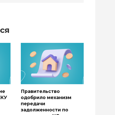
ся
ие
Правительство
ЖКУ
одобрило механизм
передачи
задолженности по