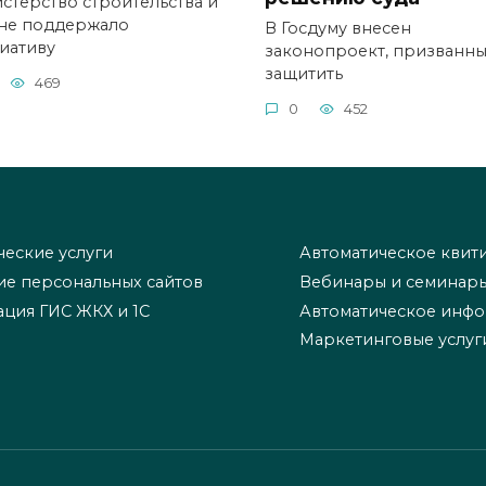
стерство строительства и
не поддержало
В Госдуму внесен
иативу
законопроект, призванн
защитить
469
0
452
еские услуги
Автоматическое квит
ие персональных сайтов
Вебинары и семинар
ация ГИС ЖКХ и 1С
Автоматическое инф
Маркетинговые услуг