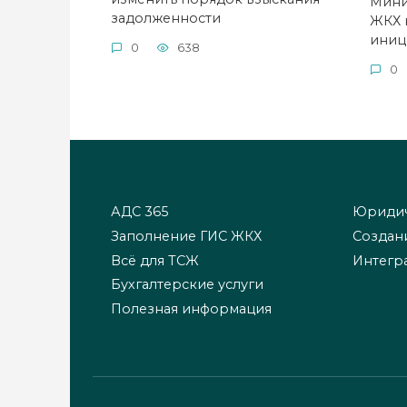
Мини
задолженности
ЖКХ 
иниц
0
638
0
АДС 365
Юридич
Заполнение ГИС ЖКХ
Создан
Всё для ТСЖ
Интегр
Бухгалтерские услуги
Полезная информация