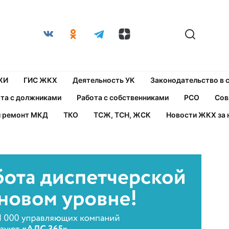
ЖИ
ГИС ЖКХ
Деятельность УК
Законодательство в
та с должниками
Работа с собственниками
РСО
Сов
й ремонт МКД
ТКО
ТСЖ, ТСН, ЖСК
Новости ЖКХ за 