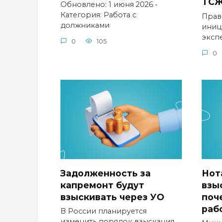
ТС
Обновлено: 1 июня 2026 •
Категория: Работа с
Прав
должниками
иниц
эксп
0
105
0
Задолженность за
Нот
капремонт будут
взы
взыскивать через УО
поч
раб
В России планируется
изменить порядок взыскания