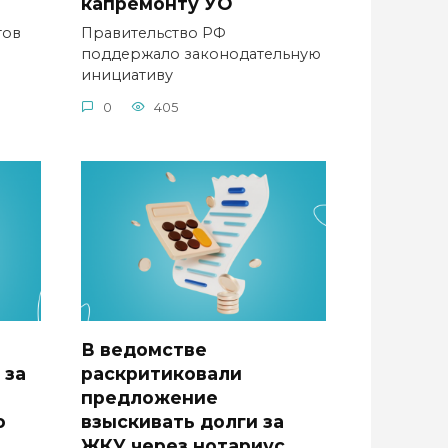
капремонту УО
тов
Правительство РФ
поддержало законодательную
инициативу
0
405
В ведомстве
 за
раскритиковали
предложение
о
взыскивать долги за
ЖКУ через нотариус