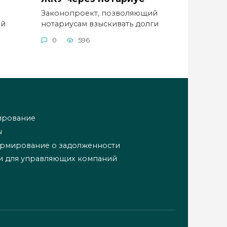
Законопроект, позволяющий
ый
нотариусам взыскивать долги
0
596
ирование
ы
ормирование о задолженности
и для управляющих компаний