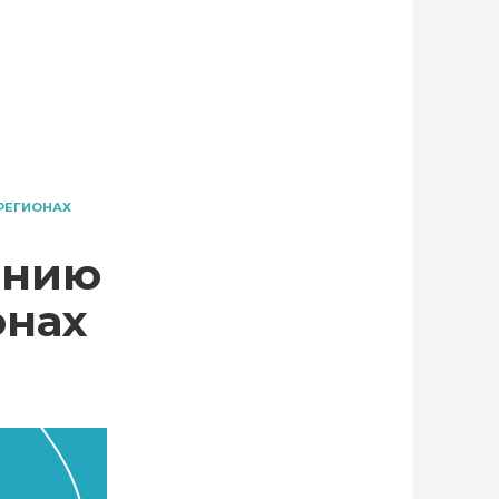
РЕГИОНАХ
анию
онах