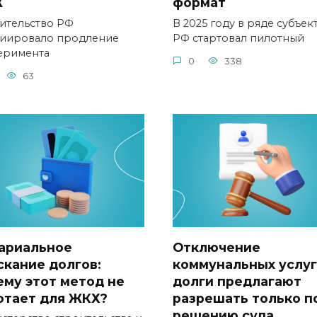
Ж
формат
ительство РФ
В 2025 году в ряде субъек
иировало продление
РФ стартовал пилотный
еримента
0
338
63
ариальное
Отключение
скание долгов:
коммунальных услуг
ему этот метод не
долги предлагают
отает для ЖКХ?
разрешать только п
решению суда