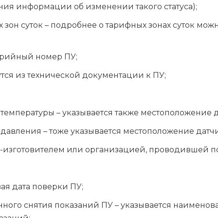
ния информации об изменении такого статуса);
 зон суток – подробнее о тарифных зонах суток мо
ерийный номер ПУ;
утся из технической документации к ПУ;
емпературы – указывается также местоположение да
авления – тоже указывается местоположение датчик
-изготовителем или организацией, проводившей п
ая дата поверки ПУ;
ного снятия показаний ПУ – указывается наименов