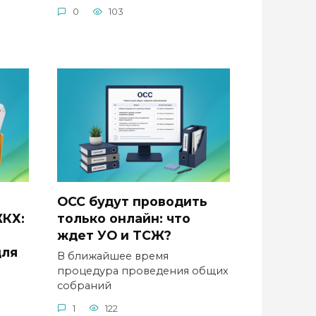
0
103
ОСС будут проводить
ЖКХ:
только онлайн: что
ждет УО и ТСЖ?
для
В ближайшее время
процедура проведения общих
собраний
о
1
122