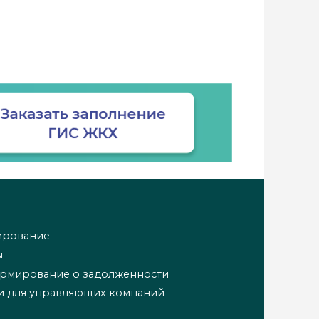
ирование
ы
ормирование о задолженности
и для управляющих компаний