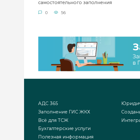
самостоятельного заполнения
0
56
АДС 365
Юридич
Заполнение ГИС ЖКХ
Создан
Всё для ТСЖ
Интегр
Бухгалтерские услуги
Полезная информация