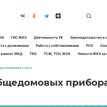
ЖИ
ГИС ЖКХ
Деятельность УК
Законодательство в
та с должниками
Работа с собственниками
РСО
Сов
й ремонт МКД
ТКО
ТСЖ, ТСН, ЖСК
Новости ЖКХ за 
Х ПРИБОРАХ УЧЁТА
бщедомовых прибора