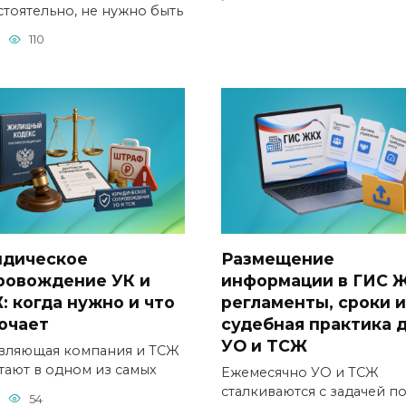
стоятельно, не нужно быть
110
дическое
Размещение
ровождение УК и
информации в ГИС 
: когда нужно и что
регламенты, сроки и
ючает
судебная практика 
УО и ТСЖ
вляющая компания и ТСЖ
тают в одном из самых
Ежемесячно УО и ТСЖ
сталкиваются с задачей п
54