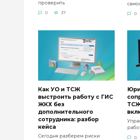
проверить
само
0
37
0
Как УО и ТСЖ
Юри
выстроить работу с ГИС
соп
ЖКХ без
ТСЖ
дополнительного
вкл
сотрудника: разбор
Упра
кейса
рабо
Сегодня разберем риски
0