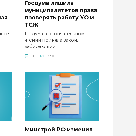
Госдума лишила
муниципалитетов права
ная
проверять работу УО и
ТСЖ
ются
Госдума в окончательном
чтении приняла закон,
забирающий
0
330
Минстрой РФ изменил