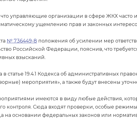
, что управляющие организации в сфере ЖКХ часто 
ематическому ущемлению прав и законных интересо
кта
№ 736449-8
положения об усилении мер ответст
во Российской Федерации, пояснив, что требуетс
ивных взысканий.
 в статье 19.4.1 Кодекса об административных пра
орные) мероприятия», а также будут внесены уточне
оприятиями имеются в виду любые действия, котор
о контроля. Сюда входят проверки, особые режимы
а на основании федеральных законов или норматив