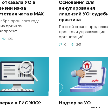
 отказала УО в
Основания для
ензии из-за
аннулирования
утствия чата в MAX
лицензий УО: судеб
практика
кабре прошлого года
ума приняла
По всей стране продолжа
нопроект
проверки управляющих
организаций
103
0
261
верки в ГИС ЖКХ:
Надзор за УО