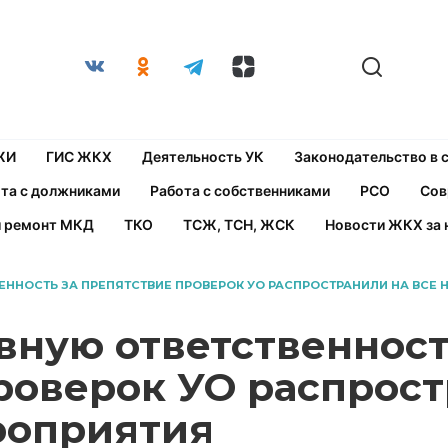
ЖИ
ГИС ЖКХ
Деятельность УК
Законодательство в
та с должниками
Работа с собственниками
РСО
Сов
й ремонт МКД
ТКО
ТСЖ, ТСН, ЖСК
Новости ЖКХ за 
ННОСТЬ ЗА ПРЕПЯТСТВИЕ ПРОВЕРОК УО РАСПРОСТРАНИЛИ НА ВСЕ
ную ответственност
роверок УО распрост
роприятия