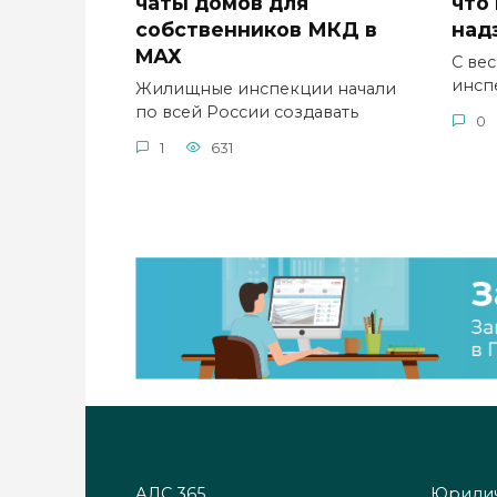
чаты домов для
что
собственников МКД в
над
MАХ
С ве
инсп
Жилищные инспекции начали
по всей России создавать
0
1
631
АДС 365
Юридич