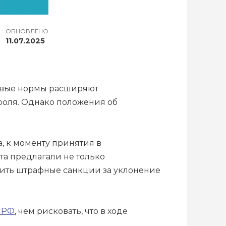
ОБНОВЛЕНО
11.07.2025
Новые нормы расширяют
роля. Однако положения об
.
, к моменту принятия в
та предлагали не только
чить штрафные санкции за уклонение
П РФ
, чем рисковать, что в ходе