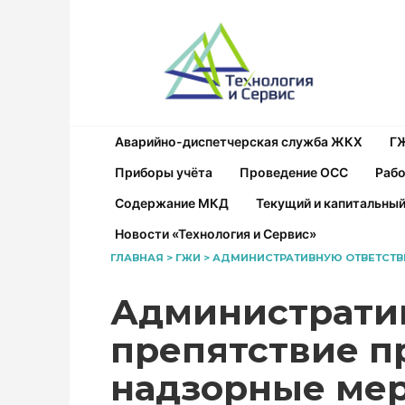
Перейти
к
содержанию
Аварийно-диспетчерская служба ЖКХ
Г
Приборы учёта
Проведение ОСС
Рабо
Содержание МКД
Текущий и капитальны
Новости «Технология и Сервис»
ГЛАВНАЯ
>
ГЖИ
>
АДМИНИСТРАТИВНУЮ ОТВЕТСТВЕ
Административ
препятствие п
надзорные ме