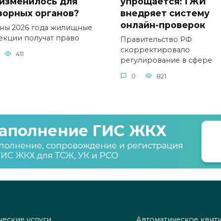
 изменилось для
упрощается: ГЖИ
зорных органов?
внедряет систему
онлайн-проверок
сны 2026 года жилищные
екции получат право
Правительство РФ
скорректировало
411
регулирование в сфере
0
821
еские услуги
Автоматическое квит