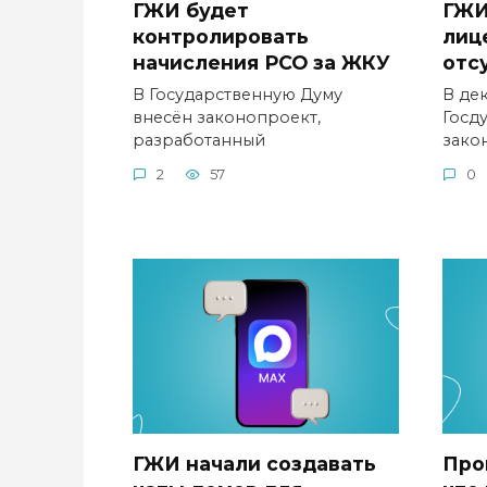
ГЖИ будет
ГЖИ
контролировать
лиц
начисления РСО за ЖКУ
отс
В Государственную Думу
В де
внесён законопроект,
Госд
разработанный
зако
2
57
0
ГЖИ начали создавать
Про