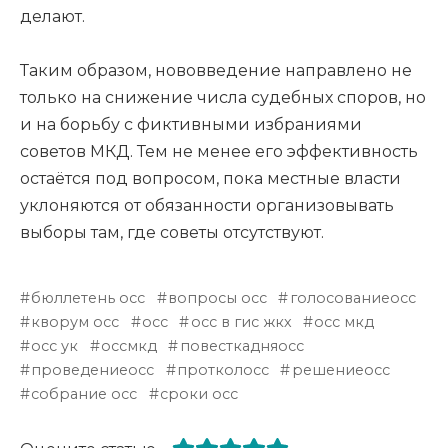
делают.
Таким образом, нововведение направлено не
только на снижение числа судебных споров, но
и на борьбу с фиктивными избраниями
советов МКД. Тем не менее его эффективность
остаётся под вопросом, пока местные власти
уклоняются от обязанности организовывать
выборы там, где советы отсутствуют.
бюллетень осс
вопросы осс
голосованиеосс
кворум осс
осс
осс в гис жкх
осс мкд
осс ук
оссмкд
повесткадняосс
проведениеосс
протколосс
решениеосс
собрание осс
сроки осс