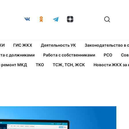
ЖИ
ГИС ЖКХ
Деятельность УК
Законодательство в
та с должниками
Работа с собственниками
РСО
Сов
й ремонт МКД
ТКО
ТСЖ, ТСН, ЖСК
Новости ЖКХ за 