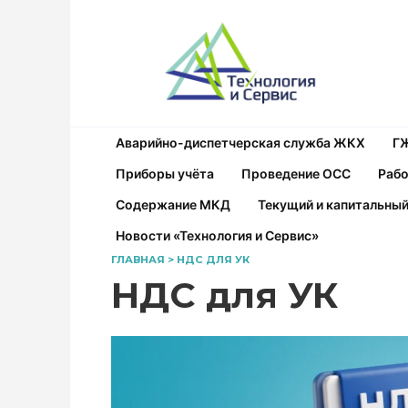
Перейти
к
содержанию
Аварийно-диспетчерская служба ЖКХ
Г
Приборы учёта
Проведение ОСС
Рабо
Содержание МКД
Текущий и капитальны
Новости «Технология и Сервис»
ГЛАВНАЯ
>
НДС ДЛЯ УК
НДС для УК