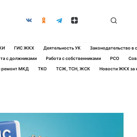
ЖИ
ГИС ЖКХ
Деятельность УК
Законодательство в
та с должниками
Работа с собственниками
РСО
Сов
й ремонт МКД
ТКО
ТСЖ, ТСН, ЖСК
Новости ЖКХ за 