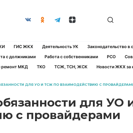
ЖИ
ГИС ЖКХ
Деятельность УК
Законодательство в
та с должниками
Работа с собственниками
РСО
Сов
й ремонт МКД
ТКО
ТСЖ, ТСН, ЖСК
Новости ЖКХ за 
БЯЗАННОСТИ ДЛЯ УО И ТСЖ ПО ВЗАИМОДЕЙСТВИЮ С ПРОВАЙДЕРАМ
обязанности для УО 
ию с провайдерами