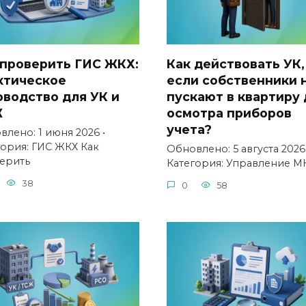
 проверить ГИС ЖКХ:
Как действовать УК,
ктическое
если собственники 
оводство для УК и
пускают в квартиру 
Ж
осмотра приборов
учета?
лено: 1 июня 2026 •
гория: ГИС ЖКХ Как
Обновлено: 5 августа 2026 
ерить
Категория: Управление М
38
0
58