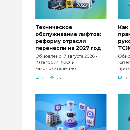
Техническое
Как
обслуживание лифтов:
пра
реформу отрасли
рук
перенесли на 2027 год
ТС
Обновлено: 7 августа 2026 •
Обнов
Категория: ЖКХ и
Кате
законодательство
пров
0
23
0