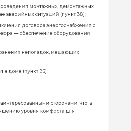
 проведения монтажных, демонтажных
ае аварийных ситуаций (пункт 38);
лючения договора энергоснабжения с
говора — обеспечение оборудования
транения неполадок, мешающих
в доме (пункт 26);
аинтересованными сторонами, что, в
вышению уровня комфорта для