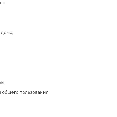
ен;
 дома;
ры;
 общего пользования;