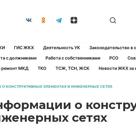
ЖИ
ГИС ЖКХ
Деятельность УК
Законодательство в
та с должниками
Работа с собственниками
РСО
Сов
й ремонт МКД
ТКО
ТСЖ, ТСН, ЖСК
Новости ЖКХ за 
О КОНСТРУКТИВНЫХ ЭЛЕМЕНТАХ И ИНЖЕНЕРНЫХ СЕТЯХ
нформации о констр
нженерных сетях