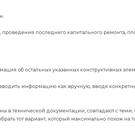
н.
д проведения последнего капитального ремонта, пл
мация об остальных указанных конструктивных элем
т вводить информацию как вручную, вводя конкретн
ны в технической документации, совпадают с теми,
брать тот вариант, который максимально похож на то