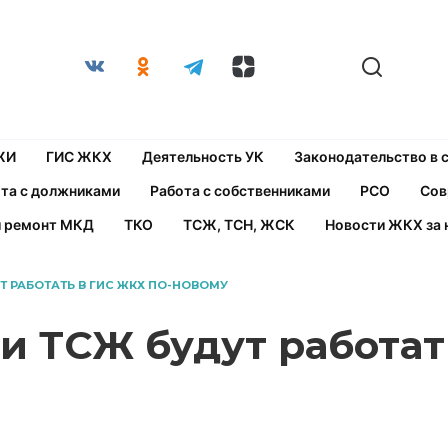
ЖИ
ГИС ЖКХ
Деятельность УК
Законодательство в
та с должниками
Работа с собственниками
РСО
Сов
й ремонт МКД
ТКО
ТСЖ, ТСН, ЖСК
Новости ЖКХ за 
УТ РАБОТАТЬ В ГИС ЖКХ ПО-НОВОМУ
 и ТСЖ будут работа