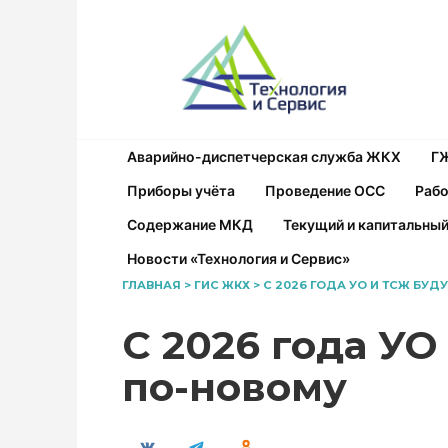
Перейти
к
содержанию
Аварийно-диспетчерская служба ЖКХ
Г
Приборы учёта
Проведение ОСС
Рабо
Содержание МКД
Текущий и капитальны
Новости «Технология и Сервис»
ГЛАВНАЯ
>
ГИС ЖКХ
>
С 2026 ГОДА УО И ТСЖ БУД
С 2026 года УО
по-новому