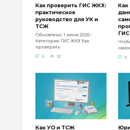
Как проверить ГИС ЖКХ:
Как
практическое
дан
руководство для УК и
сам
ТСЖ
про
ГИС
Обновлено: 1 июня 2026 •
Категория: ГИС ЖКХ Как
Чтоб
проверить
само
0
32
0
Как УО и ТСЖ
Юри