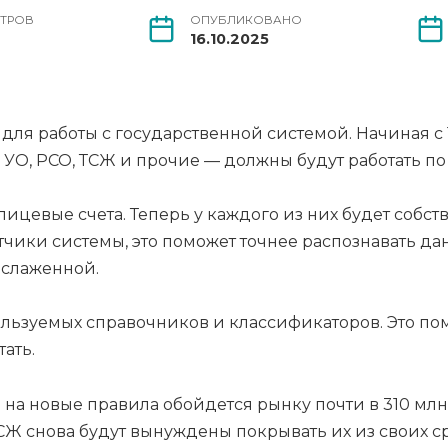
ТРОВ
ОПУБЛИКОВАНО
16.10.2025
для работы с государственной системой. Начиная с 1
 УО, РСО, ТСЖ и прочие — должны будут работать п
лицевые счета. Теперь у каждого из них будет соб
тчики системы, это поможет точнее распознавать да
 слаженной.
ользуемых справочников и классификаторов. Это п
ать.
 на новые правила обойдется рынку почти в 310 мл
ТСЖ снова будут вынуждены покрывать их из своих с