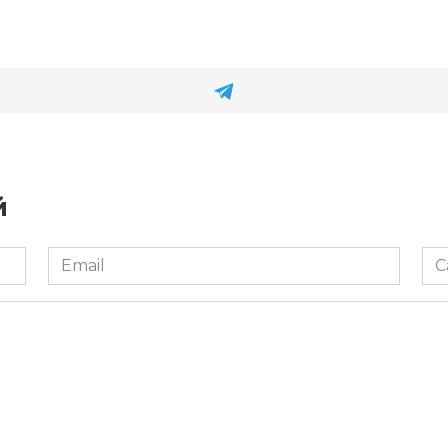
й
Email
Са
*