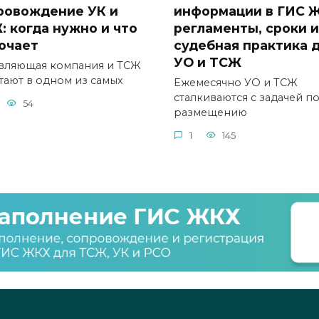
ровождение УК и
информации в ГИС 
: когда нужно и что
регламенты, сроки и
ючает
судебная практика 
УО и ТСЖ
вляющая компания и ТСЖ
тают в одном из самых
Ежемесячно УО и ТСЖ
сталкиваются с задачей п
54
размещению
1
145