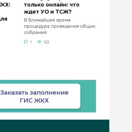
ЖКХ:
только онлайн: что
ждет УО и ТСЖ?
для
В ближайшее время
процедура проведения общих
собраний
о
1
122