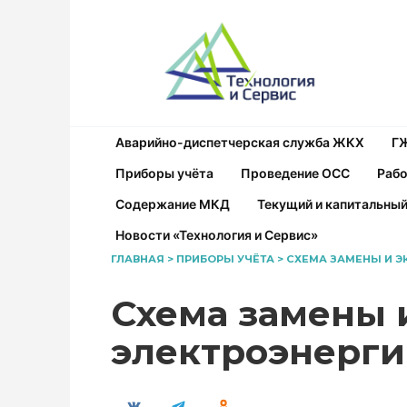
Перейти
к
содержанию
Аварийно-диспетчерская служба ЖКХ
Г
Приборы учёта
Проведение ОСС
Рабо
Содержание МКД
Текущий и капитальны
Новости «Технология и Сервис»
ГЛАВНАЯ
>
ПРИБОРЫ УЧЁТА
>
СХЕМА ЗАМЕНЫ И Э
Схема замены 
электроэнерг