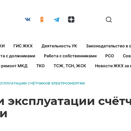
ЖИ
ГИС ЖКХ
Деятельность УК
Законодательство в
та с должниками
Работа с собственниками
РСО
Сов
й ремонт МКД
ТКО
ТСЖ, ТСН, ЖСК
Новости ЖКХ за 
КСПЛУАТАЦИИ СЧЁТЧИКОВ ЭЛЕКТРОЭНЕРГИИ
и эксплуатации счёт
ии