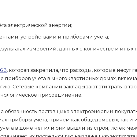
ёта электрической энергии;
нтами, устройствами и приборами учёта;
ультатах измерений, данных о количестве и иных 
6.3
, которая закрепила, что расходы, которые несу
е приборов учета в многоквартирных домах, включа
ию. Сетевые компании закладывают эти траты в тар
ехнологическое присоединение.
а обязанность поставщика электроэнергии покупать,
ах приборы учёта, причём как общедомовых, так и 
 учета в доме нет или они вышли из строя, истёк м
беспечивает их последующую надлежащую эксплуат