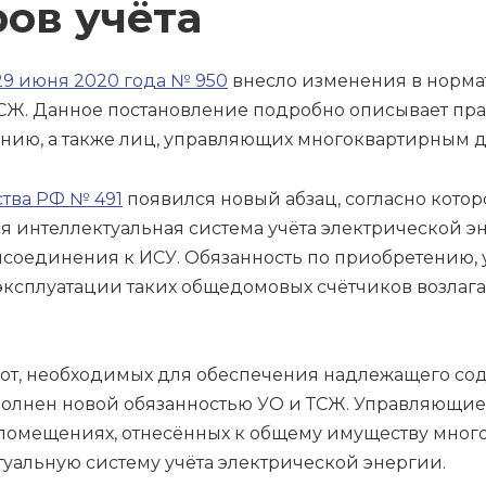
ов учёта
29 июня 2020 года № 950
внесло изменения в норма
СЖ. Данное постановление подробно описывает пра
нию, а также лиц, управляющих многоквартирным д
ства РФ № 491
появился новый абзац, согласно котор
 интеллектуальная система учёта электрической эн
оединения к ИСУ. Обязанность по приобретению, ус
эксплуатации таких общедомовых счётчиков возлаг
бот, необходимых для обеспечения надлежащего со
олнен новой обязанностью УО и ТСЖ. Управляющи
 помещениях, отнесённых к общему имуществу много
туальную систему учёта электрической энергии.