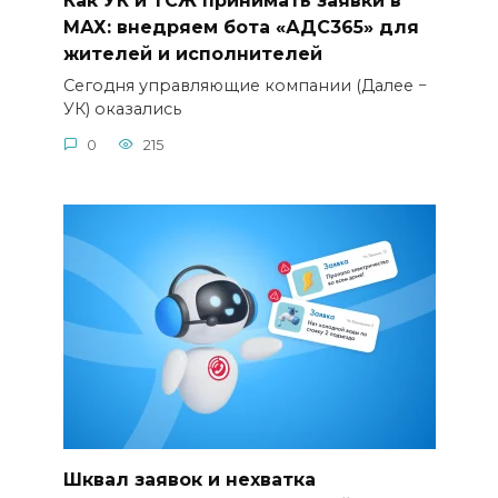
Как УК и ТСЖ принимать заявки в
МАХ: внедряем бота «АДС365» для
жителей и исполнителей
Сегодня управляющие компании (Далее −
УК) оказались
0
215
Шквал заявок и нехватка