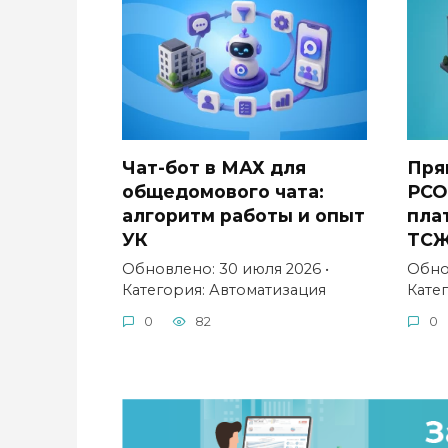
Чат-бот в МАХ для
Пря
общедомового чата:
РСО
алгоритм работы и опыт
пла
УК
ТС
Обновлено: 30 июля 2026 •
Обно
Категория: Автоматизация
Кате
0
82
0