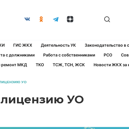
ЖИ
ГИС ЖКХ
Деятельность УК
Законодательство в
та с должниками
Работа с собственниками
РСО
Сов
й ремонт МКД
ТКО
ТСЖ, ТСН, ЖСК
Новости ЖКХ за 
ЛИЦЕНЗИЮ УО
 лицензию УО