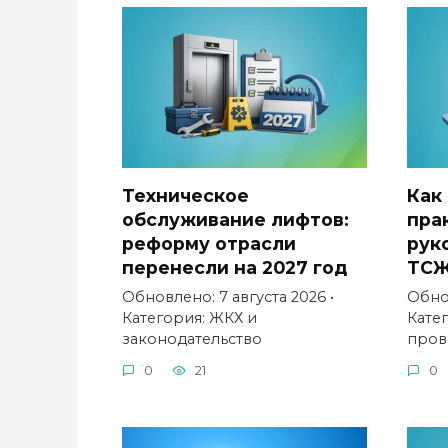
Техническое
Как
обслуживание лифтов:
пра
реформу отрасли
рук
перенесли на 2027 год
ТС
Обновлено: 7 августа 2026 •
Обнов
Категория: ЖКХ и
Кате
законодательство
пров
0
21
0