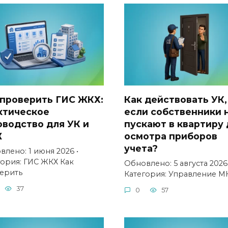
 проверить ГИС ЖКХ:
Как действовать УК,
ктическое
если собственники 
оводство для УК и
пускают в квартиру 
Ж
осмотра приборов
учета?
лено: 1 июня 2026 •
гория: ГИС ЖКХ Как
Обновлено: 5 августа 2026 
ерить
Категория: Управление М
37
0
57