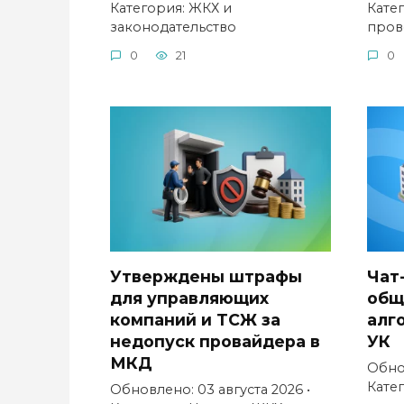
Категория: ЖКХ и
Кате
законодательство
пров
0
21
0
Утверждены штрафы
Чат
для управляющих
общ
компаний и ТСЖ за
алг
недопуск провайдера в
УК
МКД
Обно
Кате
Обновлено: 03 августа 2026 •