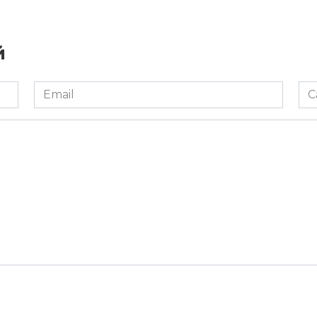
й
Email
Са
*