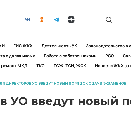
ЖИ
ГИС ЖКХ
Деятельность УК
Законодательство в
та с должниками
Работа с собственниками
РСО
Сов
й ремонт МКД
ТКО
ТСЖ, ТСН, ЖСК
Новости ЖКХ за 
ЛЯ ДИРЕКТОРОВ УО ВВЕДУТ НОВЫЙ ПОРЯДОК СДАЧИ ЭКЗАМЕНОВ
в УО введут новый п