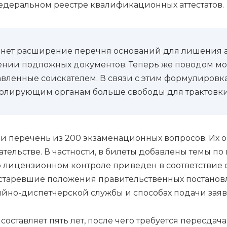
едеральном реестре квалификационных аттестатов.
нет расширение перечня оснований для лишения ат
ении подложных документов. Теперь же поводом мо
вленные соискателем. В связи с этим формулировка
тролирующим органам больше свободы для трактовки
и перечень из 200 экзаменационных вопросов. Их о
ельстве. В частности, в билеты добавлены темы по
о лицензионном контроле приведен в соответствие
устаревшие положения правительственных постанов
ийно-диспетчерской службы и способах подачи заяв
а составляет пять лет, после чего требуется пересда