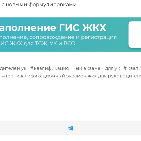
я с новыми формулировками.
дителей ук
квалификационный экзамен для ук
квали
тест квалификационный экзамен жкх для руководител