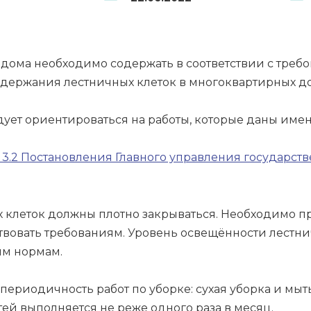
ома необходимо содержать в соответствии с требо
держания лестничных клеток в многоквартирных до
ует ориентироваться на работы, которые даны имен
 3.2 Постановления Главного управления государств
х клеток должны плотно закрываться. Необходимо п
ствовать требованиям. Уровень освещённости лестн
ым нормам.
ериодичность работ по уборке: сухая уборка и мытьё
тей выполняется не реже одного раза в месяц.