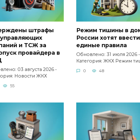
ерждены штрафы
Режим тишины в дом
 управляющих
России хотят ввести
паний и ТСЖ за
единые правила
опуск провайдера в
Обновлено: 31 июля 2026 •
Д
Категория: ЖКХ Режим т
лено: 03 августа 2026 •
0
48
гория: Новости ЖКХ
55