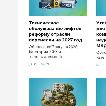
Техническое
Утв
обслуживание лифтов:
для
реформу отрасли
ком
перенесли на 2027 год
нед
МК
Обновлено: 7 августа 2026 •
Категория: ЖКХ и
Обнов
законодательство
Кате
0
21
0