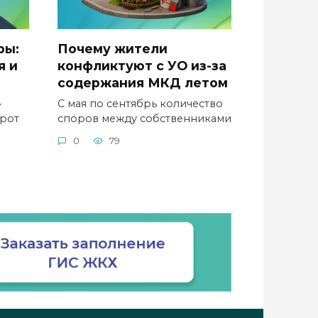
ры:
Почему жители
я и
конфликтуют с УО из-за
содержания МКД летом
•
С мая по сентябрь количество
орот
споров между собственниками
0
79