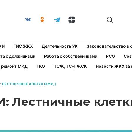
ЖИ
ГИС ЖКХ
Деятельность УК
Законодательство в
та с должниками
Работа с собственниками
РСО
Сов
й ремонт МКД
ТКО
ТСЖ, ТСН, ЖСК
Новости ЖКХ за 
 ЛЕСТНИЧНЫЕ КЛЕТКИ В МКД
: Лестничные клетк