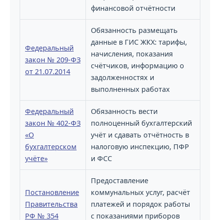
финансовой отчётности
Обязанность размещать
данные в ГИС ЖКХ: тарифы,
Федеральный
начисления, показания
закон № 209-ФЗ
счётчиков, информацию о
от 21.07.2014
задолженностях и
выполненных работах
Федеральный
Обязанность вести
закон № 402-ФЗ
полноценный бухгалтерский
«О
учёт и сдавать отчётность в
бухгалтерском
налоговую инспекцию, ПФР
учёте»
и ФСС
Предоставление
Постановление
коммунальных услуг, расчёт
Правительства
платежей и порядок работы
РФ № 354
с показаниями приборов