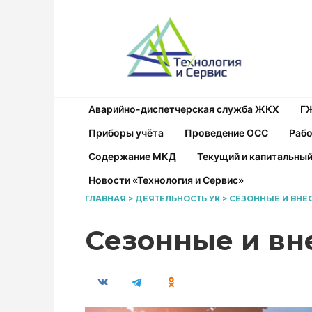
Перейти
к
содержанию
Аварийно-диспетчерская служба ЖКХ
Г
Приборы учёта
Проведение ОСС
Рабо
Содержание МКД
Текущий и капитальны
Новости «Технология и Сервис»
ГЛАВНАЯ
>
ДЕЯТЕЛЬНОСТЬ УК
>
СЕЗОННЫЕ И ВН
Сезонные и в