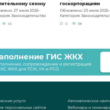
пительному сезону
госкорпорациям
лено: 27 июля 2026 •
Обновлено: 23 июля 2026 
гория: Законодательство
Категория: Законодательс
45
0
58
еские услуги
Автоматическое квит
ие персональных сайтов
Вебинары и семинар