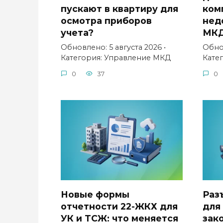
пускают в квартиру для
ком
осмотра приборов
нед
учета?
МК
Обновлено: 5 августа 2026 •
Обнов
Категория: Управление МКД
Кате
0
37
0
Новые формы
Раз
отчетности 22-ЖКХ для
для
УК и ТСЖ: что меняется
зак