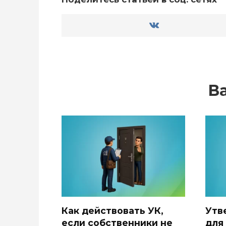
В
Как действовать УК,
Утв
если собственники не
для