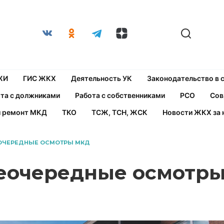
ЖИ
ГИС ЖКХ
Деятельность УК
Законодательство в
та с должниками
Работа с собственниками
РСО
Сов
й ремонт МКД
ТКО
ТСЖ, ТСН, ЖСК
Новости ЖКХ за 
ЕОЧЕРЕДНЫЕ ОСМОТРЫ МКД
неочередные осмотр