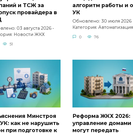
паний и ТСЖ за
алгоритм работы и 
опуск провайдера в
УК
Д
Обновлено: 30 июля 2026 
Категория: Автоматизация
лено: 03 августа 2026 •
гория: Новости ЖКХ
0
76
51
ъяснения Минстроя
Реформа ЖКХ 2026:
 УК: как не нарушить
управление домами
он при подготовке к
могут передать