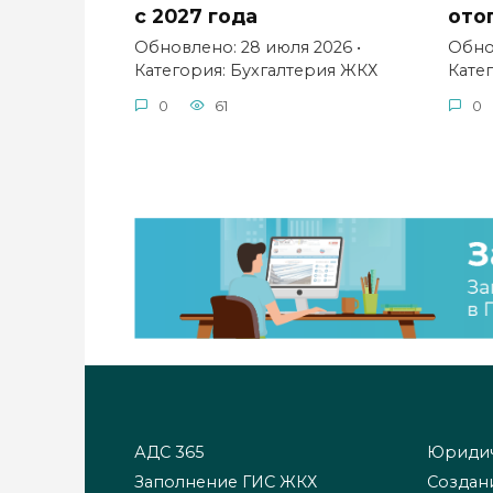
с 2027 года
ото
Обновлено: 28 июля 2026 •
Обнов
Категория: Бухгалтерия ЖКХ
Кате
0
61
0
АДС 365
Юридич
Заполнение ГИС ЖКХ
Создан