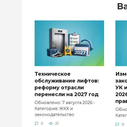
В
Техническое
Изм
обслуживание лифтов:
зак
реформу отрасли
УК 
перенесли на 2027 год
202
пра
Обновлено: 7 августа 2026 •
Категория: ЖКХ и
Обнов
законодательство
Кате
0
21
0