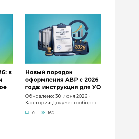
6: в
Новый порядок
и
оформления АВР с 2026
ое
года: инструкция для УО
Обновлено: 30 июня 2026 •
Категория: Документооборот
ы
0
160