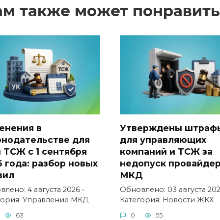
ам также может понравить
енения в
Утверждены штраф
онодательстве для
для управляющих
и ТСЖ с 1 сентября
компаний и ТСЖ за
6 года: разбор новых
недопуск провайдер
вил
МКД
лено: 4 августа 2026 •
Обновлено: 03 августа 202
гория: Управление МКД
Категория: Новости ЖКХ
63
0
55