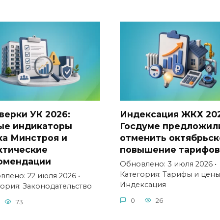
верки УК 2026:
Индексация ЖКХ 202
ые индикаторы
Госдуме предложил
ка Минстроя и
отменить октябрьск
ктические
повышение тарифов
омендации
Обновлено: 3 июля 2026 •
Категория: Тарифы и цен
лено: 22 июля 2026 •
Индексация
гория: Законодательство
0
26
73