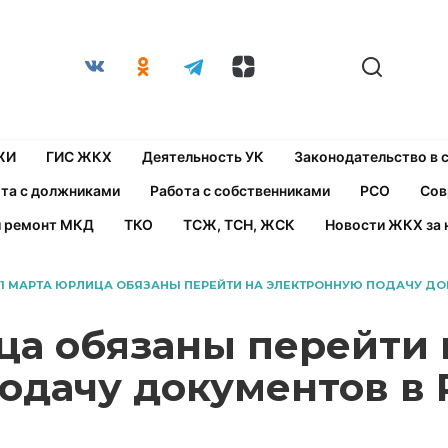
ЖИ
ГИС ЖКХ
Деятельность УК
Законодательство в
та с должниками
Работа с собственниками
РСО
Сов
й ремонт МКД
ТКО
ТСЖ, ТСН, ЖСК
Новости ЖКХ за 
 1 МАРТА ЮРЛИЦА ОБЯЗАНЫ ПЕРЕЙТИ НА ЭЛЕКТРОННУЮ ПОДАЧУ ДОК
ица обязаны перейти 
одачу документов в Р