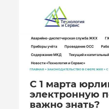
Перейти
к
содержанию
Аварийно-диспетчерская служба ЖКХ
Г
Приборы учёта
Проведение ОСС
Рабо
Содержание МКД
Текущий и капитальны
Новости «Технология и Сервис»
ГЛАВНАЯ
>
ЗАКОНОДАТЕЛЬСТВО В СФЕРЕ ЖКХ
>
С
С 1 марта юрл
электронную п
важно знать?