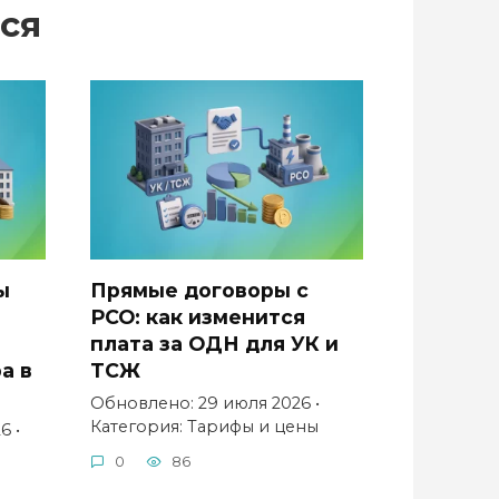
ся
ы
Прямые договоры с
РСО: как изменится
плата за ОДН для УК и
а в
ТСЖ
Обновлено: 29 июля 2026 •
Категория: Тарифы и цены
6 •
0
86