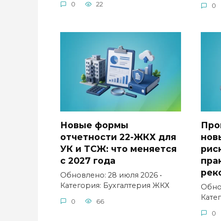
0
22
0
Новые формы
Про
отчетности 22-ЖКХ для
нов
УК и ТСЖ: что меняется
рис
с 2027 года
пра
рек
Обновлено: 28 июля 2026 •
Категория: Бухгалтерия ЖКХ
Обнов
Кате
0
66
0