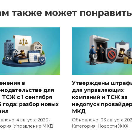
ам также может понравить
енения в
Утверждены штраф
онодательстве для
для управляющих
и ТСЖ с 1 сентября
компаний и ТСЖ за
6 года: разбор новых
недопуск провайдер
вил
МКД
лено: 4 августа 2026 •
Обновлено: 03 августа 202
гория: Управление МКД
Категория: Новости ЖКХ