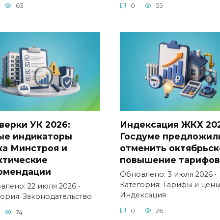
63
0
55
верки УК 2026:
Индексация ЖКХ 202
ые индикаторы
Госдуме предложил
ка Минстроя и
отменить октябрьск
ктические
повышение тарифов
омендации
Обновлено: 3 июля 2026 •
Категория: Тарифы и цен
лено: 22 июля 2026 •
Индексация
гория: Законодательство
0
26
74