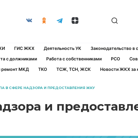
ЖИ
ГИС ЖКХ
Деятельность УК
Законодательство в
та с должниками
Работа с собственниками
РСО
Сов
й ремонт МКД
ТКО
ТСЖ, ТСН, ЖСК
Новости ЖКХ за 
ПА В СФЕРЕ НАДЗОРА И ПРЕДОСТАВЛЕНИЯ ЖКУ
адзора и предостав