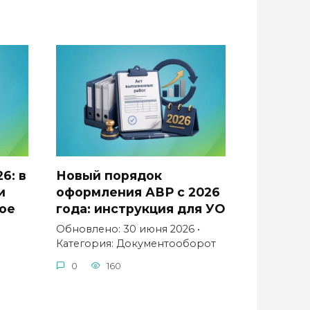
6: в
Новый порядок
и
оформления АВР с 2026
ое
года: инструкция для УО
Обновлено: 30 июня 2026 •
Категория: Документооборот
ы
0
160