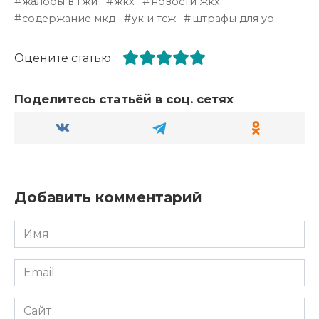
жалобы в гжи
жкх
новости жкх
содержание мкд
ук и тсж
штрафы для уо
Оцените статью
Поделитесь статьёй в соц. сетях
Добавить комментарий
Имя
*
Email
*
Сайт