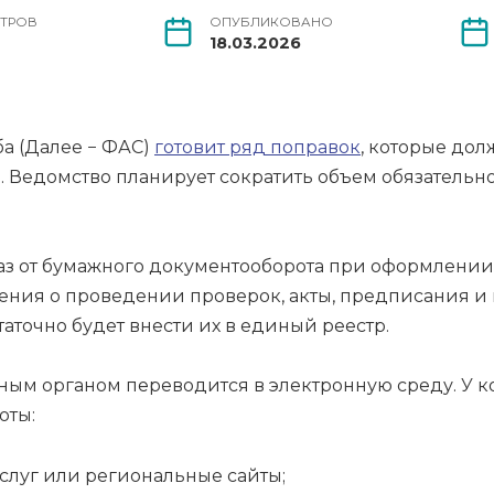
ТРОВ
ОПУБЛИКОВАНО
18.03.2026
а (Далее − ФАС)
готовит ряд поправок
, которые до
Ведомство планирует сократить объем обязательной
з от бумажного документооборота при оформлении 
шения о проведении проверок, акты, предписания и
аточно будет внести их в единый реестр.
рным органом переводится в электронную среду. У 
оты:
слуг или региональные сайты;