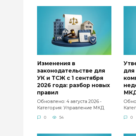
Изменения в
Утв
законодательстве для
для
УК и ТСЖ с 1 сентября
ком
2026 года: разбор новых
нед
правил
МК
Обновлено: 4 августа 2026 •
Обнов
Категория: Управление МКД
Кате
0
54
0