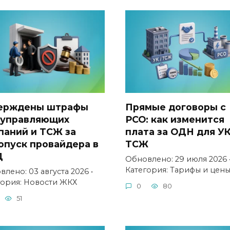
ерждены штрафы
Прямые договоры с
 управляющих
РСО: как изменится
паний и ТСЖ за
плата за ОДН для УК
опуск провайдера в
ТСЖ
Д
Обновлено: 29 июля 2026 
Категория: Тарифы и цен
лено: 03 августа 2026 •
гория: Новости ЖКХ
0
80
51