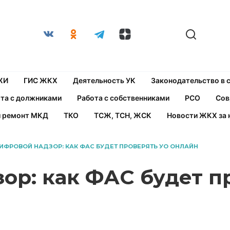
ЖИ
ГИС ЖКХ
Деятельность УК
Законодательство в
та с должниками
Работа с собственниками
РСО
Сов
й ремонт МКД
ТКО
ТСЖ, ТСН, ЖСК
Новости ЖКХ за 
ИФРОВОЙ НАДЗОР: КАК ФАС БУДЕТ ПРОВЕРЯТЬ УО ОНЛАЙН
ор: как ФАС будет п