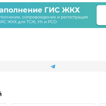
й
Email
Са