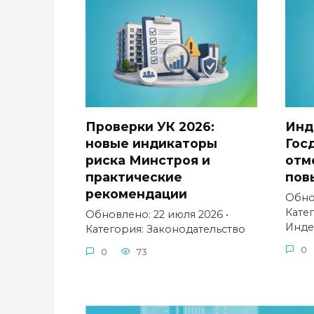
Проверки УК 2026:
Инд
новые индикаторы
Гос
риска Минстроя и
отм
практические
пов
рекомендации
Обно
Кате
Обновлено: 22 июля 2026 •
Инде
Категория: Законодательство
0
0
73