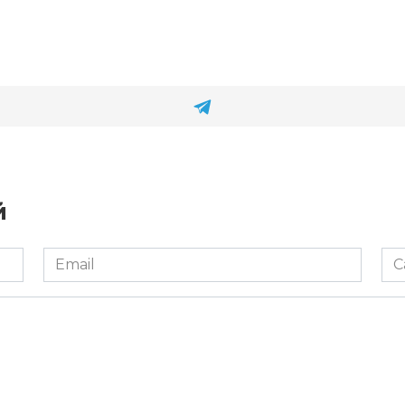
й
Email
Са
*