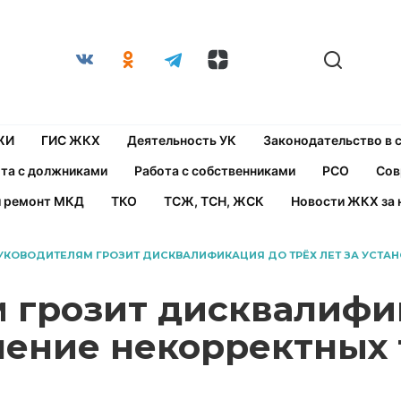
ЖИ
ГИС ЖКХ
Деятельность УК
Законодательство в
та с должниками
Работа с собственниками
РСО
Сов
й ремонт МКД
ТКО
ТСЖ, ТСН, ЖСК
Новости ЖКХ за 
УКОВОДИТЕЛЯМ ГРОЗИТ ДИСКВАЛИФИКАЦИЯ ДО ТРЁХ ЛЕТ ЗА УСТА
 грозит дисквалифи
вление некорректных