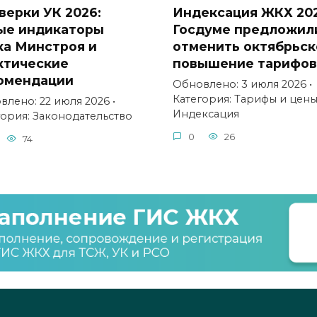
верки УК 2026:
Индексация ЖКХ 202
ые индикаторы
Госдуме предложил
ка Минстроя и
отменить октябрьск
ктические
повышение тарифов
омендации
Обновлено: 3 июля 2026 •
Категория: Тарифы и цен
лено: 22 июля 2026 •
Индексация
гория: Законодательство
0
26
74