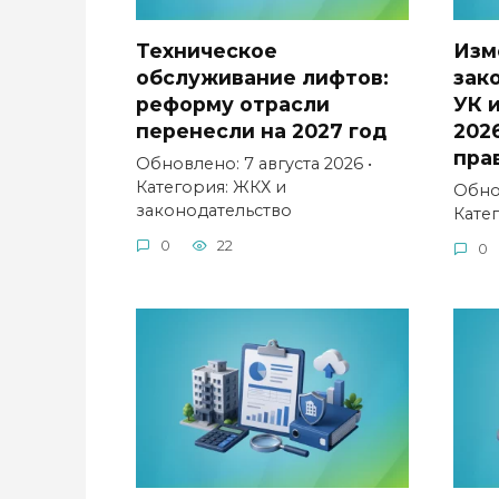
Техническое
Изм
обслуживание лифтов:
зак
реформу отрасли
УК 
перенесли на 2027 год
202
пра
Обновлено: 7 августа 2026 •
Категория: ЖКХ и
Обнов
законодательство
Кате
0
22
0