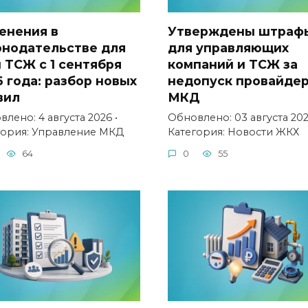
енения в
Утверждены штраф
онодательстве для
для управляющих
и ТСЖ с 1 сентября
компаний и ТСЖ за
6 года: разбор новых
недопуск провайдер
вил
МКД
лено: 4 августа 2026 •
Обновлено: 03 августа 202
гория: Управление МКД
Категория: Новости ЖКХ
64
0
55