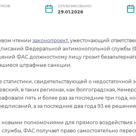
ТРОВ
ОПУБЛИКОВАНО
29.01.2026
ервом чтении
законопроект
, ужесточающий ответств
писаний Федеральной антимонопольной службы (ФАС
ешений ФАС должностному лицу грозит безальтерн
нявшиеся штрафные санкции.
е статистики, свидетельствующей о недостаточной 
вский, в таких регионах, как Волгоградская, Кемер
фовали пять и более раз за последние три года, н
предписаний, а за последние два года 93 её решения
 новыми полномочиями для прямого воздействия на
лужбы, ФАС получает право самостоятельно пересм