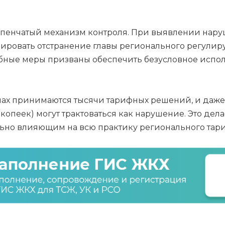
тупенчатый механизм контроля. При выявлении нар
ровать отстранение главы регионального регулиру
обные меры призваны обеспечить безусловное исп
ионах принимаются тысячи тарифных решений, и да
копеек) могут трактоваться как нарушение. Это дел
ьно влияющим на всю практику регионального тар