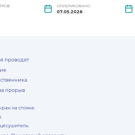
ТРОВ
ОПУБЛИКОВАНО
07.05.2026
её проводят
ние
бственника
 за прорыв
кран на стояке.
.
нцесушитель.