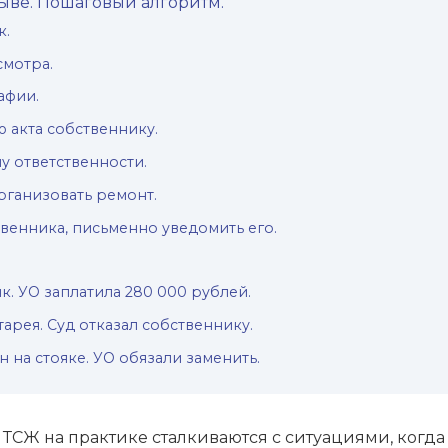
ыве. Пошаговый алгоритм.
к.
смотра.
афии.
ю акта собственнику.
у ответственности.
организовать ремонт.
твенника, письменно уведомить его.
к. УО заплатила 280 000 рублей.
арея. Суд отказал собственнику.
 на стояке. УО обязали заменить.
СЖ на практике сталкиваются с ситуациями, когда