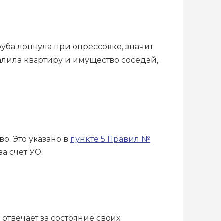
руба лопнула при опрессовке, значит
залила квартиру и имущество соседей,
о. Это указано в
пункте 5 Правил №
а счет УО.
отвечает за состояние своих