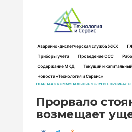
Перейти
к
содержанию
Аварийно-диспетчерская служба ЖКХ
Г
Приборы учёта
Проведение ОСС
Рабо
Содержание МКД
Текущий и капитальны
Новости «Технология и Сервис»
ГЛАВНАЯ
>
КОММУНАЛЬНЫЕ УСЛУГИ
>
ПРОРВАЛО 
Прорвало стояк
возмещает ущ