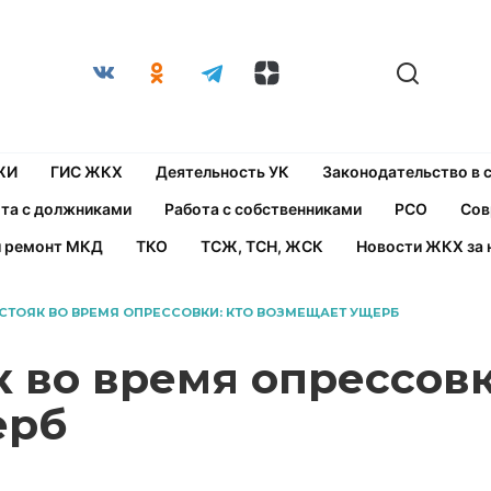
ЖИ
ГИС ЖКХ
Деятельность УК
Законодательство в
та с должниками
Работа с собственниками
РСО
Сов
й ремонт МКД
ТКО
ТСЖ, ТСН, ЖСК
Новости ЖКХ за 
СТОЯК ВО ВРЕМЯ ОПРЕССОВКИ: КТО ВОЗМЕЩАЕТ УЩЕРБ
 во время опрессовк
ерб